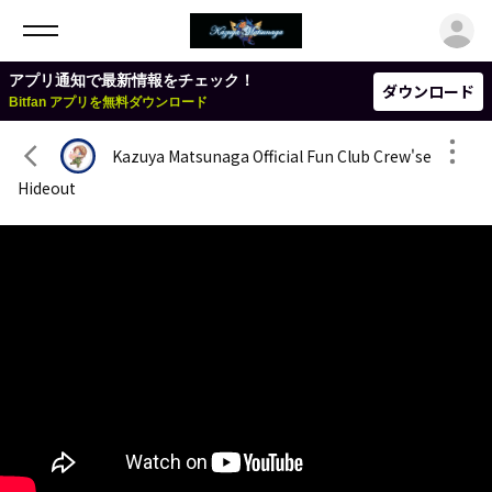
ロ
アプリ通知で最新情報をチェック！
ダウンロード
Bitfan アプリを無料ダウンロード
Kazuya Matsunaga Official Fun Club Crew'se
Hideout