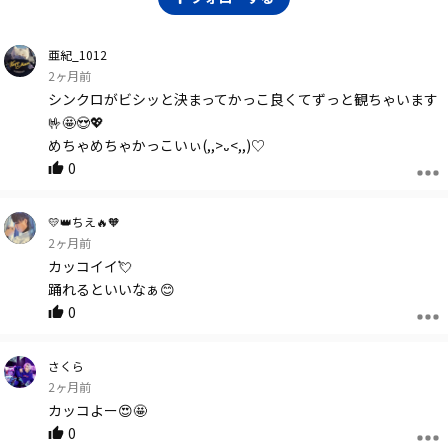
亜紀_1012
2ヶ月前
シンクロがビシッと決まってかっこ良くてずっと観ちゃいます
🤟🤩😍💖
めちゃめちゃかっこいぃ(,,>᎑<,,)♡
0
💛👑ちえ🔥🧡
2ヶ月前
カッコイイ💘
踊れるといいなぁ😊
0
さくら
2ヶ月前
カッコよー😍🤩
0