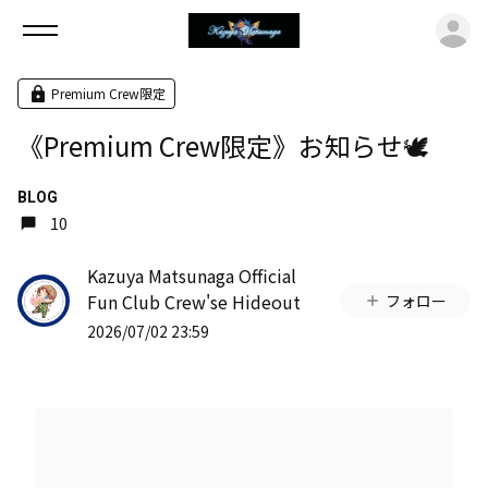
ロ
Premium Crew限定
《Premium Crew限定》お知らせ🕊️
BLOG
10
Kazuya Matsunaga Official
Fun Club Crew'se Hideout
フォロー
2026/07/02 23:59